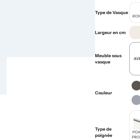
Type de Vasque
RON
Largeur en cm
Meuble sous
AV
vasque
Couleur
Type de
POI
poignée
PRO