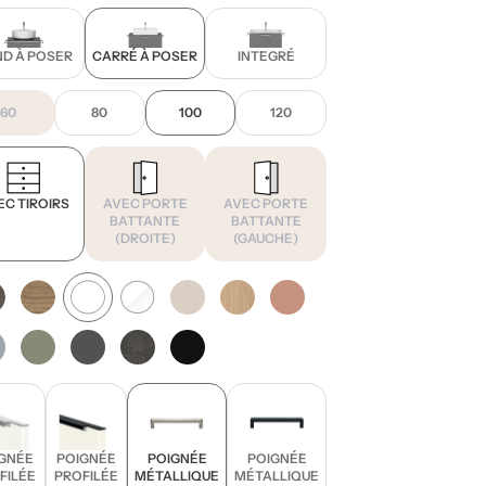
D À POSER
CARRÉ À POSER
INTEGRÉ
60
80
100
120
EC TIROIRS
AVEC PORTE
AVEC PORTE
BATTANTE
BATTANTE
(DROITE)
(GAUCHE)
GNÉE
POIGNÉE
POIGNÉE
POIGNÉE
FILÉE
PROFILÉE
MÉTALLIQUE
MÉTALLIQUE