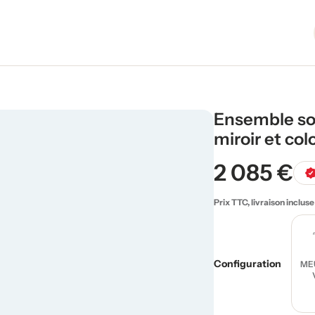
Ensemble so
miroir et co
2 085 €
Prix TTC, livraison incluse
Configuration
ME