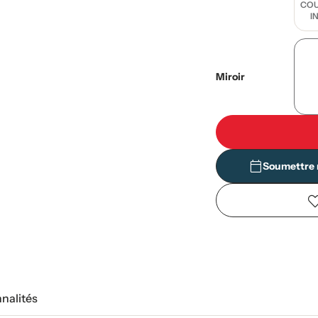
COU
I
Miroir
Soumettre 
nnalités