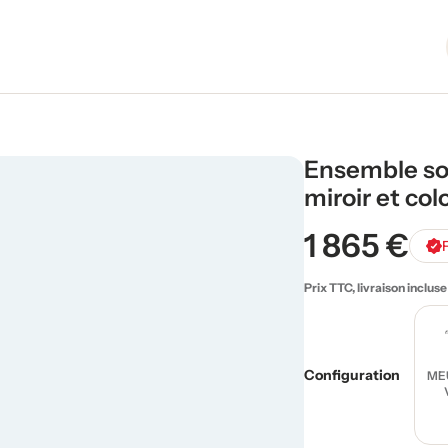
Ensemble so
miroir et co
1 865 €
Prix TTC, livraison incluse
Configuration
ME