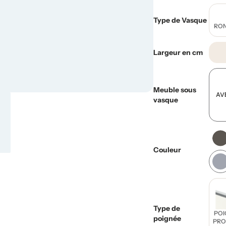
Type de Vasque
RON
Largeur en cm
Meuble sous
AV
vasque
Couleur
Type de
POI
poignée
PRO