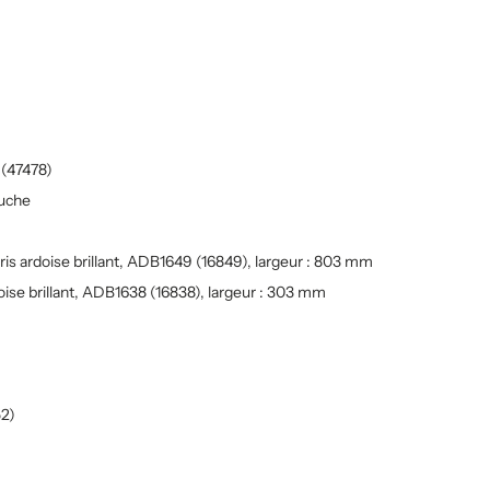
 (47478)
auche
s ardoise brillant, ADB1649 (16849), largeur : 803 mm
ise brillant, ADB1638 (16838), largeur : 303 mm
52)