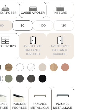
D À POSER
CARRÉ À POSER
INTEGRÉ
60
80
100
120
EC TIROIRS
AVEC PORTE
AVEC PORTE
BATTANTE
BATTANTE
(DROITE)
(GAUCHE)
GNÉE
POIGNÉE
POIGNÉE
POIGNÉE
FILÉE
PROFILÉE
MÉTALLIQUE
MÉTALLIQUE