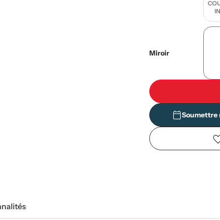
COU
I
Miroir
Soumettre 
nnalités