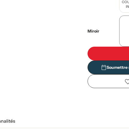
COU
I
Miroir
Soumettre 
nnalités