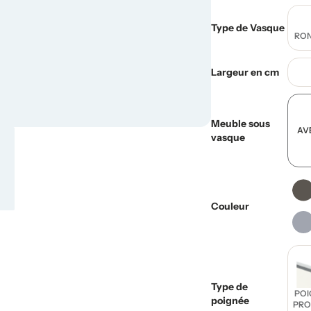
Type de Vasque
RON
Largeur en cm
Meuble sous
AV
vasque
Couleur
Type de
POI
poignée
PRO