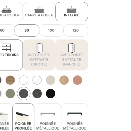
D À POSER
CARRÉ À POSER
INTEGRÉ
60
80
100
120
EC TIROIRS
AVEC PORTE
AVEC PORTE
BATTANTE
BATTANTE
(DROITE)
(GAUCHE)
GNÉE
POIGNÉE
POIGNÉE
POIGNÉE
FILÉE
PROFILÉE
MÉTALLIQUE
MÉTALLIQUE