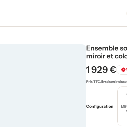
Ensemble so
miroir et co
1 929 €
Prix TTC, livraison incluse
Configuration
ME