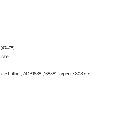
 (47478)
auche
ise brillant, ADB1638 (16838), largeur : 303 mm