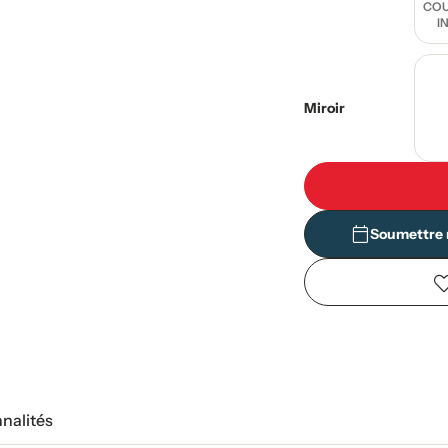
COU
I
Miroir
Soumettre 
nnalités