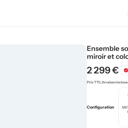
Ensemble so
miroir et co
2 299 €
Prix TTC, livraison incluse
Configuration
ME