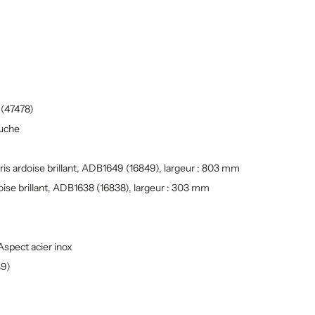
 (47478)
auche
s ardoise brillant, ADB1649 (16849), largeur : 803 mm
ise brillant, ADB1638 (16838), largeur : 303 mm
Aspect acier inox
49)