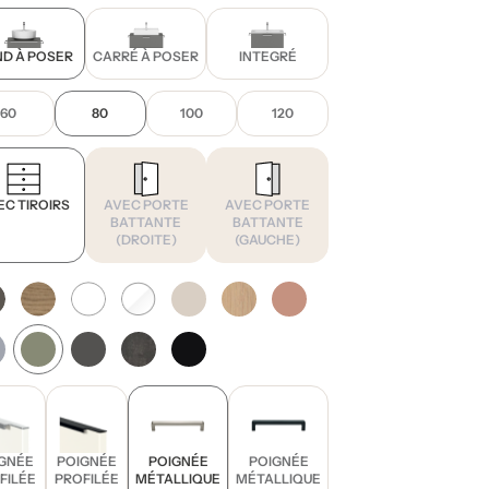
D À POSER
CARRÉ À POSER
INTEGRÉ
60
80
100
120
EC TIROIRS
AVEC PORTE
AVEC PORTE
BATTANTE
BATTANTE
(DROITE)
(GAUCHE)
GNÉE
POIGNÉE
POIGNÉE
POIGNÉE
FILÉE
PROFILÉE
MÉTALLIQUE
MÉTALLIQUE