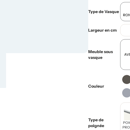
Type de Vasque
RON
Largeur en cm
Meuble sous
AV
vasque
Couleur
Type de
POI
poignée
PRO