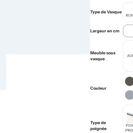
Type de Vasque
RON
Largeur en cm
Meuble sous
AV
vasque
Couleur
Type de
POI
poignée
PRO