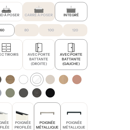
D À POSER
CARRÉ À POSER
INTEGRÉ
60
80
100
120
EC TIROIRS
AVEC PORTE
AVEC PORTE
BATTANTE
BATTANTE
(DROITE)
(GAUCHE)
GNÉE
POIGNÉE
POIGNÉE
POIGNÉE
FILÉE
PROFILÉE
MÉTALLIQUE
MÉTALLIQUE