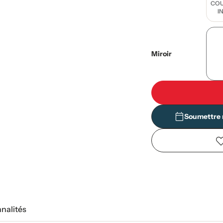
COU
I
Miroir
Soumettre 
nnalités