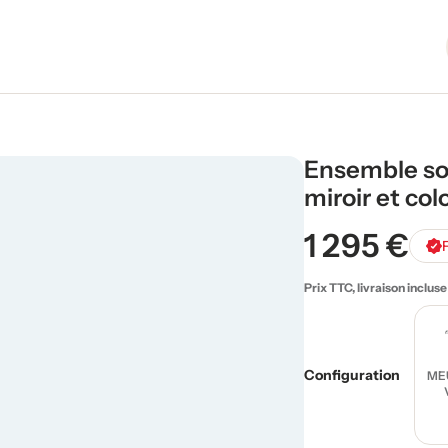
Ensemble so
miroir et co
1 295 €
Prix TTC, livraison incluse
Configuration
ME