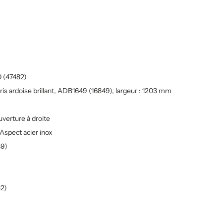
 (47482)
s ardoise brillant, ADB1649 (16849), largeur : 1203 mm
uverture à droite
Aspect acier inox
49)
52)