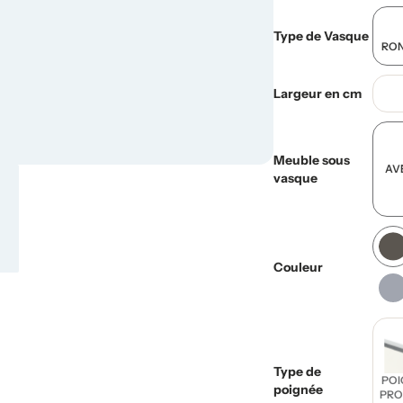
Type de Vasque
RON
Largeur en cm
Meuble sous
AV
vasque
Couleur
Type de
POI
poignée
PRO