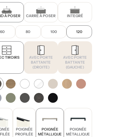
D À POSER
CARRÉ À POSER
INTEGRÉ
60
80
100
120
EC TIROIRS
AVEC PORTE
AVEC PORTE
BATTANTE
BATTANTE
(DROITE)
(GAUCHE)
GNÉE
POIGNÉE
POIGNÉE
POIGNÉE
FILÉE
PROFILÉE
MÉTALLIQUE
MÉTALLIQUE