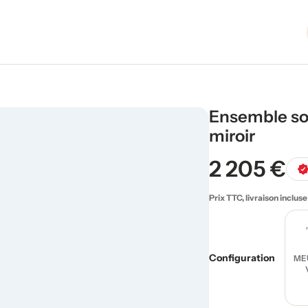
Ensemble so
miroir
2 205 €
Prix TTC, livraison incluse
Configuration
ME