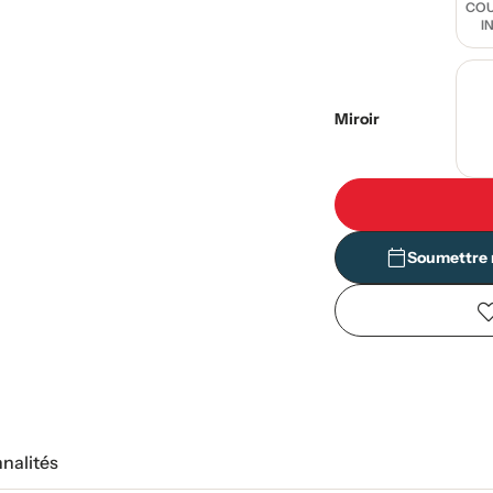
COU
I
Miroir
Soumettre 
nnalités