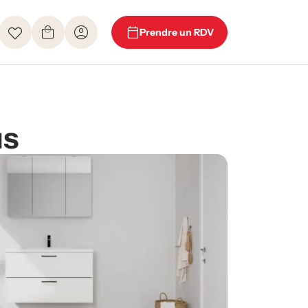
Prendre un RDV
us