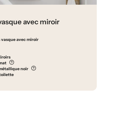
asque avec miroir
 vasque avec miroir
iroirs
ermat
métallique noir
toilette