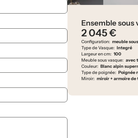
Ensemble sous v
2 045 €
Configuration:
meuble sous
Type de Vasque:
Integré
Largeur en cm:
100
Meuble sous vasque:
avec t
Couleur:
Blanc alpin sup
Type de poignée:
Poignée 
Miroir:
miroir + armoire de 